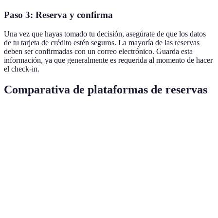
Paso 3: Reserva y confirma
Una vez que hayas tomado tu decisión, asegúrate de que los datos
de tu tarjeta de crédito estén seguros. La mayoría de las reservas
deben ser confirmadas con un correo electrónico. Guarda esta
información, ya que generalmente es requerida al momento de hacer
el check-in.
Comparativa de plataformas de reservas
Plataforma
Ventajas
Desventajas
Notas
Gran variedad
Puede haber
Ideal para
de hoteles,
Booking.com
tarifas
reservas de
cancelación
ocultas
última hora
gratuita
Paquetes de
Atención al
Útil para
Expedia
vuelo y hotel a
cliente
viajes
buen precio
limitada
completos