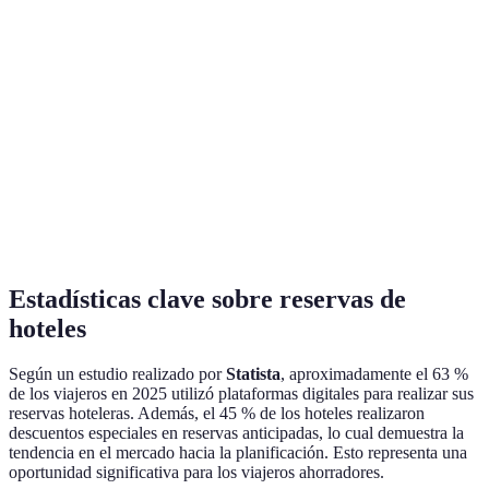
Experiencias
Menos
Perfecto
locales,
regulaciones
para
Airbnb
opciones
en algunos
estancias
únicas
casos
largas
Puede no
Beneficioso
Programa de
incluir
para
Hotels.com
recompensas
ciertas
viajeros
propiedades
frecuentes
Estadísticas clave sobre reservas de
hoteles
Según un estudio realizado por
Statista
, aproximadamente el 63 %
de los viajeros en 2025 utilizó plataformas digitales para realizar sus
reservas hoteleras. Además, el 45 % de los hoteles realizaron
descuentos especiales en reservas anticipadas, lo cual demuestra la
tendencia en el mercado hacia la planificación. Esto representa una
oportunidad significativa para los viajeros ahorradores.