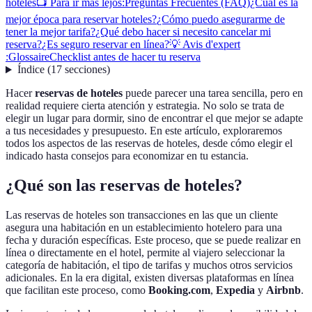
hoteles
📺 Para ir más lejos:
Preguntas Frecuentes (FAQ)
¿Cuál es la
mejor época para reservar hoteles?
¿Cómo puedo asegurarme de
tener la mejor tarifa?
¿Qué debo hacer si necesito cancelar mi
reserva?
¿Es seguro reservar en línea?
💡 Avis d'expert
:
Glossaire
Checklist antes de hacer tu reserva
Índice
(
17
secciones
)
Hacer
reservas de hoteles
puede parecer una tarea sencilla, pero en
realidad requiere cierta atención y estrategia. No solo se trata de
elegir un lugar para dormir, sino de encontrar el que mejor se adapte
a tus necesidades y presupuesto. En este artículo, exploraremos
todos los aspectos de las reservas de hoteles, desde cómo elegir el
indicado hasta consejos para economizar en tu estancia.
¿Qué son las reservas de hoteles?
Las reservas de hoteles son transacciones en las que un cliente
asegura una habitación en un establecimiento hotelero para una
fecha y duración específicas. Este proceso, que se puede realizar en
línea o directamente en el hotel, permite al viajero seleccionar la
categoría de habitación, el tipo de tarifas y muchos otros servicios
adicionales. En la era digital, existen diversas plataformas en línea
que facilitan este proceso, como
Booking.com
,
Expedia
y
Airbnb
.