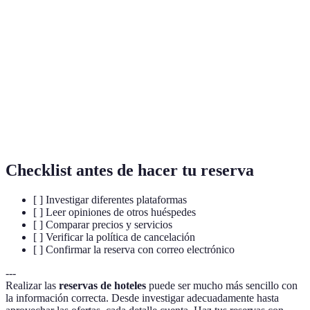
Terme
Définition
Acuerdo donde se asegura una habitación en
Reserva
un hotel.
Tarifa
Precio que se paga por la habitación de hotel.
Política de
Normas que determinan cómo se pueden
cancelación
anular reservas.
Checklist antes de hacer tu reserva
[ ] Investigar diferentes plataformas
[ ] Leer opiniones de otros huéspedes
[ ] Comparar precios y servicios
[ ] Verificar la política de cancelación
[ ] Confirmar la reserva con correo electrónico
---
Realizar las
reservas de hoteles
puede ser mucho más sencillo con
la información correcta. Desde investigar adecuadamente hasta