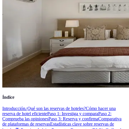
Índice
Introducción
¿Qué son las reservas de hoteles?
Cómo hacer una
reserva de hotel eficiente
Paso 1: Investiga y compara
Paso 2:
Comprueba las opiniones
Paso 3: Reserva y confirma
Comparativa
de plataformas de reservas
Estadísticas clave sobre reservas de