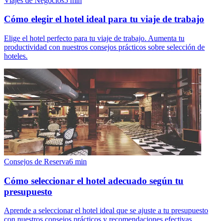
Viajes de Negocios
5
min
Cómo elegir el hotel ideal para tu viaje de trabajo
Elige el hotel perfecto para tu viaje de trabajo. Aumenta tu
productividad con nuestros consejos prácticos sobre selección de
hoteles.
Consejos de Reserva
6
min
Cómo seleccionar el hotel adecuado según tu
presupuesto
Aprende a seleccionar el hotel ideal que se ajuste a tu presupuesto
con nuestros consejos prácticos y recomendaciones efectivas.