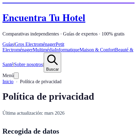
Encuentra Tu Hotel
Comparativas independientes · Guías de expertos · 100% gratis
Guías
|
Gros Electroménager
Petit
Electroménager
Multimédia
Informatique
Maison & Confort
Beauté &
Santé
|
Sobre nosotros
|
Buscar
Menú
Inicio
Política de privacidad
Política de privacidad
Última actualización: mars 2026
Recogida de datos