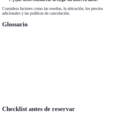
Considera factores como las reseñas, la ubicación, los precios
adicionales y las políticas de cancelación.
Glossario
Terme
Définition
Plataformas
Sitios web o aplicaciones que permiten a los
de reserva
usuarios reservar alojamientos para viajes.
Beneficios ofrecidos a los usuarios leales, como
Recompensas
noches gratis o descuentos.
Tarifas
Cargos adicionales que pueden no ser evidentes al
ocultas
principio, como tarifas de limpieza o impuestos.
Checklist antes de reservar