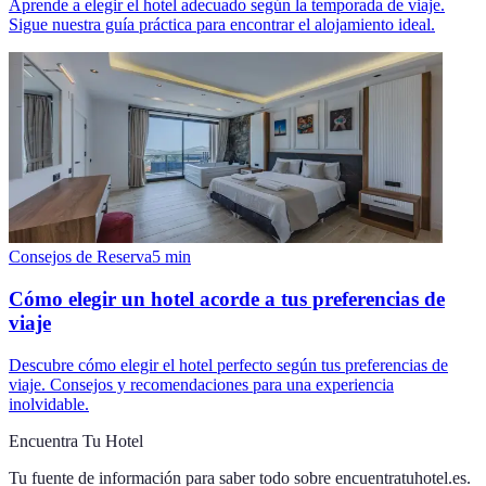
Aprende a elegir el hotel adecuado según la temporada de viaje.
Sigue nuestra guía práctica para encontrar el alojamiento ideal.
Consejos de Reserva
5
min
Cómo elegir un hotel acorde a tus preferencias de
viaje
Descubre cómo elegir el hotel perfecto según tus preferencias de
viaje. Consejos y recomendaciones para una experiencia
inolvidable.
Encuentra Tu Hotel
Tu fuente de información para saber todo sobre
encuentratuhotel.es
.