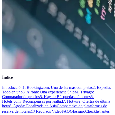
Índice
Introducción
1. Booking.com: Una de las más completas
2. Expedia:
Todo en uno
3. Airbnb: Una experiencia única
4. Trivago:
Comparador de precios
5. Kayak: Búsquedas eficientes
6.
Hotels.com: Recompensas por lealtad
7. Hotwire: Ofertas de última
hora
8. Agoda: Focalizada en Asia
Comparativa de plataformas de
reserva de hoteles
📺 Recursos Video
FAQ
Glossario
Checklist antes