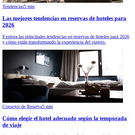
Tendencias
5
min
Las mejores tendencias en reservas de hoteles para
2026
Explora las principales tendencias en reservas de hoteles para 2026
y cómo están transformando la experiencia del viajero.
Consejos de Reserva
5
min
Cómo elegir el hotel adecuado según la temporada
de viaje