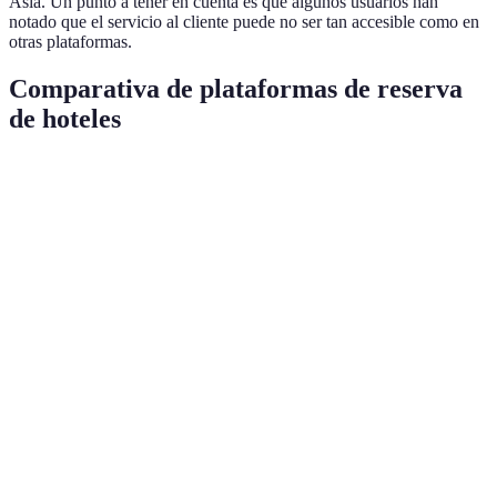
Asia. Un punto a tener en cuenta es que algunos usuarios han
notado que el servicio al cliente puede no ser tan accesible como en
otras plataformas.
Comparativa de plataformas de reserva
de hoteles
Plataforma
Ventajas
Desventajas
Ideal para
Amplia
Algunas
Viajeros con
Booking.com
selección,
tarifas
flexibilidad
fácil de usar
adicionales
Paquetes de
Viajeros que
Interfaz
Expedia
viaje,
buscan todo
compleja
descuentos
en uno
Aquellos que
Experiencias
Costos
Airbnb
desean vivir
únicas
adicionales
como locales