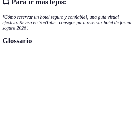
📺 Para ir más lejos:
[Cómo reservar un hotel seguro y confiable], una guía visual
efectiva. Revisa en YouTube: 'consejos para reservar hotel de forma
segura 2026'.
Glossario
Terme
Définition
Política de
Términos establecidos por el hotel que indican
cancelación
cómo puedes cancelar tu reserva.
Método de
Formas de pago que protegen tu información
pago seguro
financiera, como tarjetas de crédito.
Opiniones
Comentarios dejados por huéspedes anteriores que
de usuarios
ayudan en la decisión de reserva.