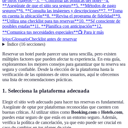
de otros viajeros**
3. **Confirma las políticas del hotel**
4.
**Asegúrate de que el sitio sea seguro**
5. **Métodos de pago
seguros**
6. **Consulta las imágenes y descripciones**
7. **Toma
en cuenta la ubicación**
8. **Revisa el programa de fidelidad**
9.
**Utiliza una checklist para tus reservas**
10. **Sé consciente de
posibles estafas**
11. **Planifica con anticipación**
12.
**Comunica tus necesidades especiales**
📺 Para ir más
lejos:
Glossario
Checklist antes de reservar
Índice
(
16
secciones
)
Reservar un hotel puede parecer una tarea sencilla, pero existen
múltiples factores que pueden afectar tu experiencia. En esta guía,
exploraremos los mejores consejos para garantizar que tu reserva sea
segura y confiable. Desde la elección de la plataforma hasta la
verificación de las opiniones de otros usuarios, aquí te ofrecemos
una lista de recomendaciones prácticas.
1.
Selecciona la plataforma adecuada
Elegir el sitio web adecuado para hacer tus reservas es fundamental.
Asegúrate de optar por plataformas reconocidas que cuenten con
buenas críticas. Al utilizar sitios como
Booking.com
o
Hotels.com
,
puedes estar seguro de que estás en un entorno seguro. Además,
verifica la política de cancelación, ya que esto puede ser crucial en
caso de cambios en tus planes de viaje.