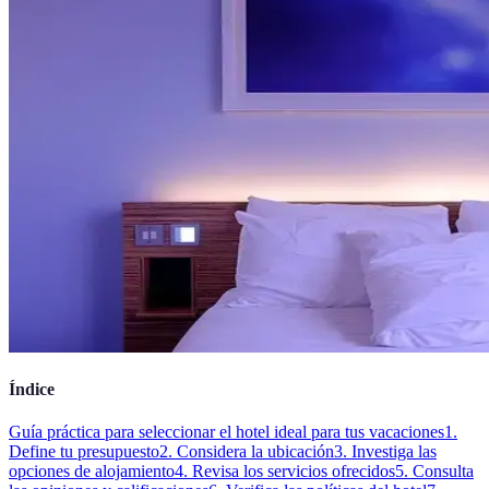
Índice
Guía práctica para seleccionar el hotel ideal para tus vacaciones
1.
Define tu presupuesto
2. Considera la ubicación
3. Investiga las
opciones de alojamiento
4. Revisa los servicios ofrecidos
5. Consulta