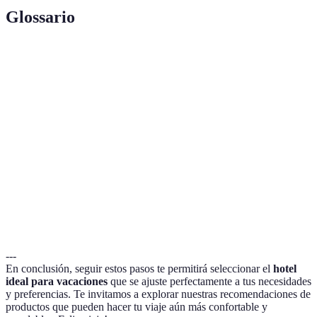
Glossario
Terme
Définition
Hotel
Un tipo de hotel pequeño y acomodado, que ofrece
Boutique
un estilo único y personalizado.
Todo
Plan que incluye alojamiento, comida, bebidas y a
Incluido
menudo varias actividades en el precio.
Política de
Reglas del hotel sobre cómo gestionar
Cancelación
cancelaciones y posibles reembolsos.
---
En conclusión, seguir estos pasos te permitirá seleccionar el
hotel
ideal para vacaciones
que se ajuste perfectamente a tus necesidades
y preferencias. Te invitamos a explorar nuestras recomendaciones de
productos que pueden hacer tu viaje aún más confortable y