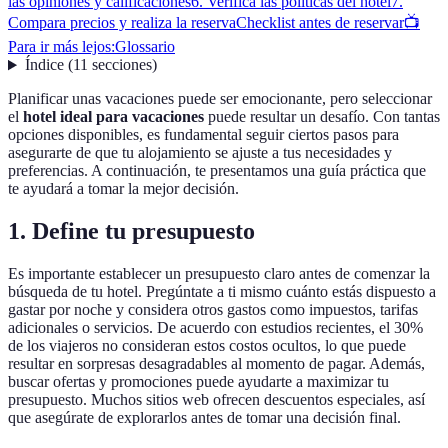
las opiniones y calificaciones
6. Verifica las políticas del hotel
7.
Compara precios y realiza la reserva
Checklist antes de reservar
📺
Para ir más lejos:
Glossario
Índice
(
11
secciones
)
Planificar unas vacaciones puede ser emocionante, pero seleccionar
el
hotel ideal para vacaciones
puede resultar un desafío. Con tantas
opciones disponibles, es fundamental seguir ciertos pasos para
asegurarte de que tu alojamiento se ajuste a tus necesidades y
preferencias. A continuación, te presentamos una guía práctica que
te ayudará a tomar la mejor decisión.
1. Define tu presupuesto
Es importante establecer un presupuesto claro antes de comenzar la
búsqueda de tu hotel. Pregúntate a ti mismo cuánto estás dispuesto a
gastar por noche y considera otros gastos como impuestos, tarifas
adicionales o servicios. De acuerdo con estudios recientes, el 30%
de los viajeros no consideran estos costos ocultos, lo que puede
resultar en sorpresas desagradables al momento de pagar. Además,
buscar ofertas y promociones puede ayudarte a maximizar tu
presupuesto. Muchos sitios web ofrecen descuentos especiales, así
que asegúrate de explorarlos antes de tomar una decisión final.