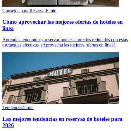
Consejos para Reservar
6
min
Cómo aprovechar las mejores ofertas de hoteles en
línea
Aprende a encontrar y reservar hoteles a precios reducidos con estas
estrategias efectivas. ¡Aprovecha las mejores ofertas en línea!
Tendencias
5
min
Las mejores tendencias en reservas de hoteles para
2026