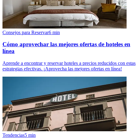
Consejos para Reservar
6
min
Cómo aprovechar las mejores ofertas de hoteles en
línea
Aprende a encontrar y reservar hoteles a precios reducidos con estas
estrategias efectivas. ¡Aprovecha las mejores ofertas en línea!
Tendencias
5
min