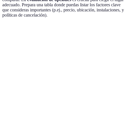
adecuado. Prepara una tabla donde puedas listar los factores clave
que consideras importantes (p.ej., precio, ubicación, instalaciones, y
políticas de cancelación).
Crít.
Opción A
Opción B
Opción C
Veredi
Opción
Precio
100 EUR
120 EUR
90 EUR
más
económ
Opción
Ubicación
Centro
Suburbio
Centro
ideal
Opción
Instalaciones
Spa
Restaurante
Gimnasio
más
comple
Opción
Reseñas
4.5/5
4.0/5
4.8/5
mejor
valorad