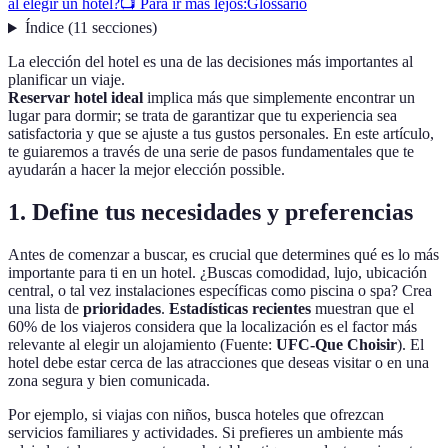
al elegir un hotel?
📺 Para ir más lejos:
Glossario
Índice
(
11
secciones
)
La elección del hotel es una de las decisiones más importantes al
planificar un viaje.
Reservar hotel ideal
implica más que simplemente encontrar un
lugar para dormir; se trata de garantizar que tu experiencia sea
satisfactoria y que se ajuste a tus gustos personales. En este artículo,
te guiaremos a través de una serie de pasos fundamentales que te
ayudarán a hacer la mejor elección possible.
1. Define tus necesidades y preferencias
Antes de comenzar a buscar, es crucial que determines qué es lo más
importante para ti en un hotel. ¿Buscas comodidad, lujo, ubicación
central, o tal vez instalaciones específicas como piscina o spa? Crea
una lista de
prioridades
.
Estadísticas recientes
muestran que el
60% de los viajeros considera que la localización es el factor más
relevante al elegir un alojamiento (Fuente:
UFC-Que Choisir
). El
hotel debe estar cerca de las atracciones que deseas visitar o en una
zona segura y bien comunicada.
Por ejemplo, si viajas con niños, busca hoteles que ofrezcan
servicios familiares y actividades. Si prefieres un ambiente más