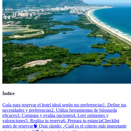
Índice
Guía para reservar el hotel ideal según tus preferencias
1. Define tus
necesidades y preferencias
2. Utiliza herramientas de búsqueda
eficaces
3. Compara y evalúa opciones
4. Leer opiniones y
valoraciones
5. Realiza tu reserva
6. Prepara tu estancia
Checklist
antes de reservar
🧠 Quiz rápido: ¿Cuál es el criterio más importante