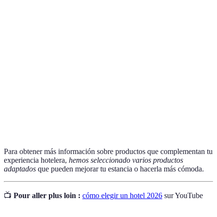
Terme
Définition
Hotel
Hotel de menor tamaño con un enfoque en la
Boutique
singularidad y el servicio personalizado.
Ubicación
Un hotel localizado en el corazón de una ciudad,
Central
facilitando acceso a atracciones y transporte.
Política de
Términos que determinan las condiciones bajo las
Cancelación
cuales puedes cancelar una reserva sin penalización.
Para obtener más información sobre productos que complementan tu
experiencia hotelera,
hemos seleccionado varios productos
adaptados
que pueden mejorar tu estancia o hacerla más cómoda.
📺
Pour aller plus loin :
cómo elegir un hotel 2026
sur YouTube