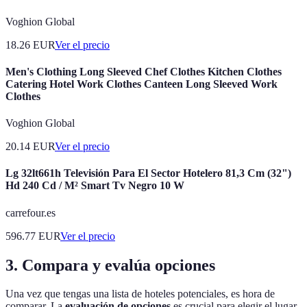
Voghion Global
18.26
EUR
Ver el precio
Men's Clothing Long Sleeved Chef Clothes Kitchen Clothes
Catering Hotel Work Clothes Canteen Long Sleeved Work
Clothes
Voghion Global
20.14
EUR
Ver el precio
Lg 32lt661h Televisión Para El Sector Hotelero 81,3 Cm (32")
Hd 240 Cd / M² Smart Tv Negro 10 W
carrefour.es
596.77
EUR
Ver el precio
3. Compara y evalúa opciones
Una vez que tengas una lista de hoteles potenciales, es hora de
comparar. La
evaluación de opciones
es crucial para elegir el lugar