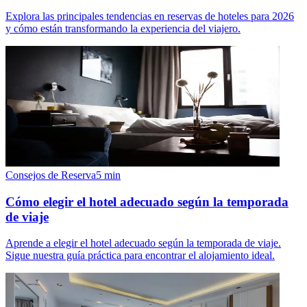
Explora las principales tendencias en reservas de hoteles para 2026
y cómo están transformando la experiencia del viajero.
Consejos de Reserva
5
min
Cómo elegir el hotel adecuado según la temporada
de viaje
Aprende a elegir el hotel adecuado según la temporada de viaje.
Sigue nuestra guía práctica para encontrar el alojamiento ideal.