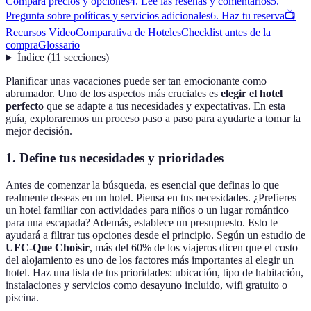
Compara precios y opciones
4. Lee las reseñas y comentarios
5.
Pregunta sobre políticas y servicios adicionales
6. Haz tu reserva
📺
Recursos Vídeo
Comparativa de Hoteles
Checklist antes de la
compra
Glossario
Índice
(
11
secciones
)
Planificar unas vacaciones puede ser tan emocionante como
abrumador. Uno de los aspectos más cruciales es
elegir el hotel
perfecto
que se adapte a tus necesidades y expectativas. En esta
guía, exploraremos un proceso paso a paso para ayudarte a tomar la
mejor decisión.
1. Define tus necesidades y prioridades
Antes de comenzar la búsqueda, es esencial que definas lo que
realmente deseas en un hotel. Piensa en tus necesidades. ¿Prefieres
un hotel familiar con actividades para niños o un lugar romántico
para una escapada? Además, establece un presupuesto. Esto te
ayudará a filtrar tus opciones desde el principio. Según un estudio de
UFC-Que Choisir
, más del 60% de los viajeros dicen que el costo
del alojamiento es uno de los factores más importantes al elegir un
hotel. Haz una lista de tus prioridades: ubicación, tipo de habitación,
instalaciones y servicios como desayuno incluido, wifi gratuito o
piscina.