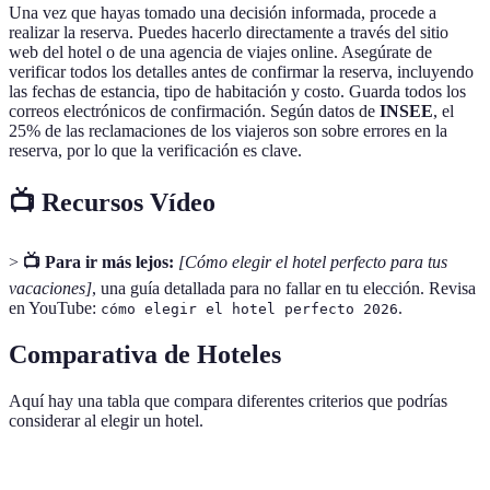
Una vez que hayas tomado una decisión informada, procede a
realizar la reserva. Puedes hacerlo directamente a través del sitio
web del hotel o de una agencia de viajes online. Asegúrate de
verificar todos los detalles antes de confirmar la reserva, incluyendo
las fechas de estancia, tipo de habitación y costo. Guarda todos los
correos electrónicos de confirmación. Según datos de
INSEE
, el
25% de las reclamaciones de los viajeros son sobre errores en la
reserva, por lo que la verificación es clave.
📺 Recursos Vídeo
>
📺 Para ir más lejos:
[Cómo elegir el hotel perfecto para tus
vacaciones]
, una guía detallada para no fallar en tu elección. Revisa
en YouTube:
.
cómo elegir el hotel perfecto 2026
Comparativa de Hoteles
Aquí hay una tabla que compara diferentes criterios que podrías
considerar al elegir un hotel.
Criterio
Hotel A
Hotel B
Hotel C
Vere