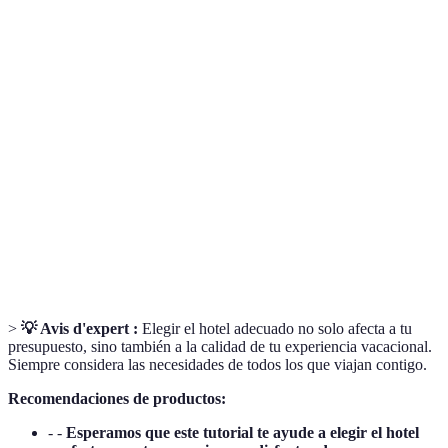
Terme
Définition
Sitio o área donde se encuentra el hotel,
Ubicación
importante para el acceso a lugares de interés.
Política de
Conjunto de reglas que determinan si y cómo
cancelación
puedes cancelar tu reserva sin penalización.
Servicios y comodidades disponibles en el hotel,
Instalaciones
como piscina, gimnasio o restaurante.
>
💡 Avis d'expert :
Elegir el hotel adecuado no solo afecta a tu
presupuesto, sino también a la calidad de tu experiencia vacacional.
Siempre considera las necesidades de todos los que viajan contigo.
Recomendaciones de productos:
- -
Esperamos que este tutorial te ayude a elegir el hotel