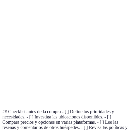
100
120
90
Hote
Precio
EUR/noche
EUR/noche
EUR/noche
es m
Varí
Centro de
Afuera del
Junto a la
Ubicación
segú
la ciudad
centro
playa
inter
Hote
Piscina,
Spa,
Instalaciones
Cafetería
es e
restaurante
gimnasio
comp
Hote
Reseñas
4.5/5
4.0/5
4.8/5
es el
gana
## Checklist antes de la compra - [ ] Define tus prioridades y
necesidades. - [ ] Investiga las ubicaciones disponibles. - [ ]
Compara precios y opciones en varias plataformas. - [ ] Lee las
reseñas y comentarios de otros huéspedes. - [ ] Revisa las políticas y