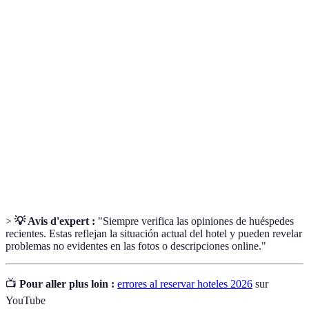
Conjunto de reglas que determinan las condiciones
Política de
bajo las cuales puedes cancelar una reserva sin
cancelación
penalización.
Cargos adicionales que pueden añadirse al costo de
Tarifas
la estancia, a menudo no especificados en el
ocultas
anuncio.
Herramienta en línea que permite a los
Comparador
consumidores comparar precios de distintos
de precios
proveedores de servicios, como hoteles.
>
💡 Avis d'expert :
"Siempre verifica las opiniones de huéspedes
recientes. Estas reflejan la situación actual del hotel y pueden revelar
problemas no evidentes en las fotos o descripciones online."
📺
Pour aller plus loin :
errores al reservar hoteles 2026
sur
YouTube