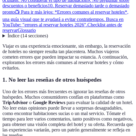
ocultas
8. No considerar el tipo de habitación
9. No preguntar sobre
descuentos o beneficios
10. Reservar demasiado tarde o demasiado
pronto
📺 Para ir más lejos: *Errores comunes al reservar hoteles*,
una guía visual que te ayudará a evitar contratiempos. Busca en
YouTube: "errores al reservar hoteles 2026".
Checklist antes de
reservar
Glossario
Índice
(
14
secciones
)
Viajar es una experiencia emocionante, sin embargo, la reservación
de hoteles no siempre resulta tan placentera. Muchos viajeros
cometen errores que pueden impactar su estancia. A continuación,
exploramos los errores más comunes al reservar hoteles y cómo
evitarlos.
1. No leer las reseñas de otros huéspedes
Uno de los errores más frecuentes es ignorar las reseñas de otros
huéspedes. Muchos consumidores confían en plataformas como
TripAdvisor
o
Google Reviews
para evaluar la calidad de un hotel.
No leer estas opiniones puede llevar a sorpresas desagradables,
como encontrar habitaciones sucias o un mal servicio. Tómate el
tiempo para leer varios comentarios, tanto positivos como negativos,
para obtener una visión completa del hotel y su oferta. Recuerda que
las experiencias variarán, pero un patrón generalmente se refleja en
las reseñas.