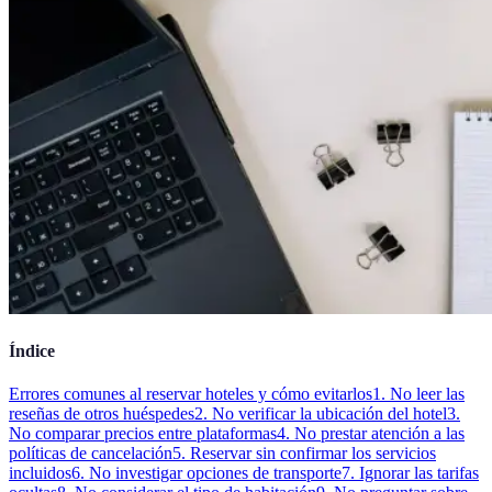
Índice
Errores comunes al reservar hoteles y cómo evitarlos
1. No leer las
reseñas de otros huéspedes
2. No verificar la ubicación del hotel
3.
No comparar precios entre plataformas
4. No prestar atención a las
políticas de cancelación
5. Reservar sin confirmar los servicios
incluidos
6. No investigar opciones de transporte
7. Ignorar las tarifas