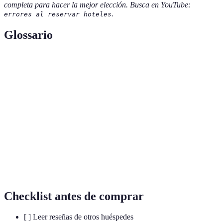
completa para hacer la mejor elección. Busca en YouTube:
.
errores al reservar hoteles
Glossario
Terme
Définition
Proceso de registro al llegar al hotel, donde recibes
Check-in
las llaves de la habitación.
Política de
Conjunto de reglas que determina cómo y cuándo
cancelación
puedes cancelar una reservación sin penalización.
Servicio al
Asistencia ofrecida por el hotel para resolver
cliente
inquietudes o problemas durante tu estancia.
Checklist antes de comprar
[ ] Leer reseñas de otros huéspedes