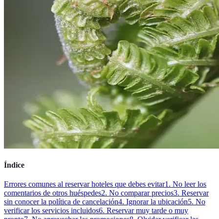
Índice
Errores comunes al reservar hoteles que debes evitar
1. No leer los
comentarios de otros huéspedes
2. No comparar precios
3. Reservar
sin conocer la política de cancelación
4. Ignorar la ubicación
5. No
verificar los servicios incluidos
6. Reservar muy tarde o muy