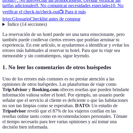
pronto
7. No aprovechar las promociones
8. Olvidar verificar las
tarifas adicionales
9. No comunicar necesidades especiales
10. No
verificar el check-in/check-out
📺 Para ir más
lejos:
Glossario
Checklist antes de comprar
Índice
(
14
secciones
)
La reservación de un hotel puede ser una tarea emocionante, pero
también puede conllevar ciertos errores que podrían arruinar tu
experiencia. En este artículo, te ayudaremos a identificar y evitar los
errores más habituales al reservar tu hotel. Para que tu viaje sea
memorable y sin contratiempos, sigue leyendo.
1. No leer los comentarios de otros huéspedes
Uno de los errores más comunes es no prestar atención a las
opiniones de otros huéspedes. Las plataformas de viaje como
TripAdvisor
y
Booking.com
ofrecen reseñas que pueden brindarte
información valiosa sobre el hotel. Por ejemplo, un usuario puede
señalar que el servicio al cliente es deficiente o que las habitaciones
no son tan limpias como se esperaban.
DATO:
Un estudio de
Tripadvisor
reveló que el 87% de los viajeros confían en las
reseñas online tanto como en recomendaciones personales. Tómate
el tiempo necesario para leer varias opiniones y así tomar una
decisión bien informada.