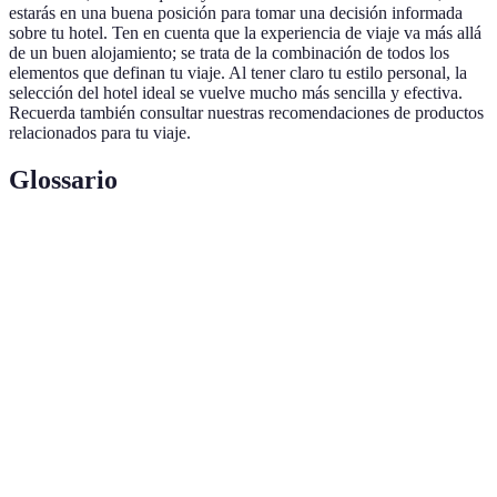
estarás en una buena posición para tomar una decisión informada
sobre tu hotel. Ten en cuenta que la experiencia de viaje va más allá
de un buen alojamiento; se trata de la combinación de todos los
elementos que definan tu viaje. Al tener claro tu estilo personal, la
selección del hotel ideal se vuelve mucho más sencilla y efectiva.
Recuerda también consultar nuestras recomendaciones de productos
relacionados para tu viaje.
Glossario
Terme
Définition
Establecimiento que ofrece altos estándares de
Hotel de lujo
confort y servicio.
Alojamiento en la naturaleza, con espacios al aire
Camping
libre.
Opiniones de
Comentarios y experiencias compartidos por
viajeros
quienes ya se han hospedado.