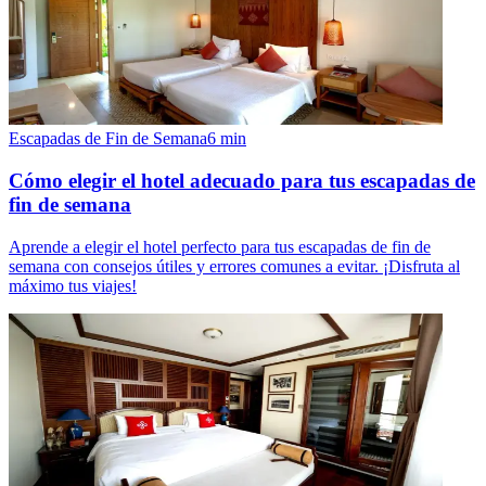
Escapadas de Fin de Semana
6
min
Cómo elegir el hotel adecuado para tus escapadas de
fin de semana
Aprende a elegir el hotel perfecto para tus escapadas de fin de
semana con consejos útiles y errores comunes a evitar. ¡Disfruta al
máximo tus viajes!