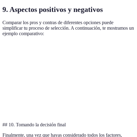
9. Aspectos positivos y negativos
Comparar los pros y contras de diferentes opciones puede
simplificar tu proceso de selección. A continuación, te mostramos un
ejemplo comparativo:
Criterio
Hotel de lujo
Hotel económico
Camping
Precio
Alto
Bajo
Medio
Comodidades
Spa, piscina
Wifi
N/A
Espacio
Amplio
Limitado
Medio
Experiencia
Exclusiva
Práctica
Natural
## 10. Tomando la decisión final
Finalmente, una vez que hayas considerado todos los factores,