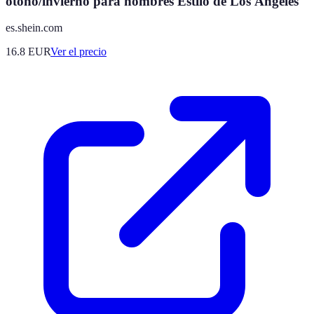
otoño/invierno para hombres Estilo de Los Ángeles
es.shein.com
16.8
EUR
Ver el precio