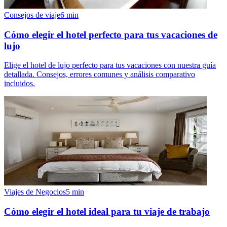
Consejos de viaje
6
min
Cómo elegir el hotel perfecto para tus vacaciones de
lujo
Elige el hotel de lujo perfecto para tus vacaciones con nuestra guía
detallada. Consejos, errores comunes y análisis comparativo
incluidos.
Viajes de Negocios
5
min
Cómo elegir el hotel ideal para tu viaje de trabajo