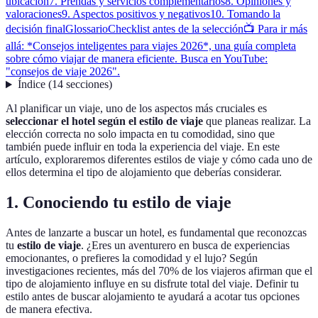
ubicación
7. Prendas y servicios complementarios
8. Opiniones y
valoraciones
9. Aspectos positivos y negativos
10. Tomando la
decisión final
Glossario
Checklist antes de la selección
📺 Para ir más
allá: *Consejos inteligentes para viajes 2026*, una guía completa
sobre cómo viajar de manera eficiente. Busca en YouTube:
"consejos de viaje 2026".
Índice
(
14
secciones
)
Al planificar un viaje, uno de los aspectos más cruciales es
seleccionar el hotel según el estilo de viaje
que planeas realizar. La
elección correcta no solo impacta en tu comodidad, sino que
también puede influir en toda la experiencia del viaje. En este
artículo, exploraremos diferentes estilos de viaje y cómo cada uno de
ellos determina el tipo de alojamiento que deberías considerar.
1. Conociendo tu estilo de viaje
Antes de lanzarte a buscar un hotel, es fundamental que reconozcas
tu
estilo de viaje
. ¿Eres un aventurero en busca de experiencias
emocionantes, o prefieres la comodidad y el lujo? Según
investigaciones recientes, más del 70% de los viajeros afirman que el
tipo de alojamiento influye en su disfrute total del viaje. Definir tu
estilo antes de buscar alojamiento te ayudará a acotar tus opciones
de manera efectiva.