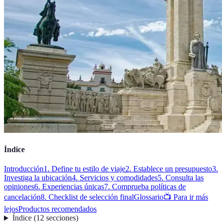
Índice
Introducción
1. Define tu estilo de viaje
2. Establece un presupuesto
3.
Investiga la ubicación
4. Servicios y comodidades
5. Consulta las
opiniones
6. Experiencias únicas
7. Comprueba políticas de
cancelación
8. Checklist de selección final
Glossario
📺 Para ir más
lejos
Productos recomendados
Índice
(
12
secciones
)