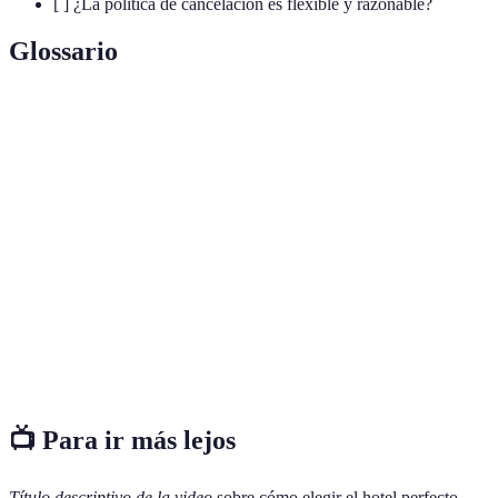
[ ] ¿La política de cancelación es flexible y razonable?
Glossario
Terme
Définition
La manera en que una persona prefiere viajar, que
Estilo de
puede influir en la elección de alojamiento y
viaje
actividades.
La cantidad de dinero que estás dispuesto a gastar
Presupuesto
en un hotel o durante todo el viaje.
Reseñas y experiencias compartidas por otros
Opiniones
viajeros sobre un hotel o destino.
📺 Para ir más lejos
Título descriptivo de la video
sobre cómo elegir el hotel perfecto,