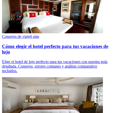
Consejos de viaje
6
min
Cómo elegir el hotel perfecto para tus vacaciones de
lujo
Elige el hotel de lujo perfecto para tus vacaciones con nuestra guía
detallada. Consejos, errores comunes y análisis comparativo
incluidos.