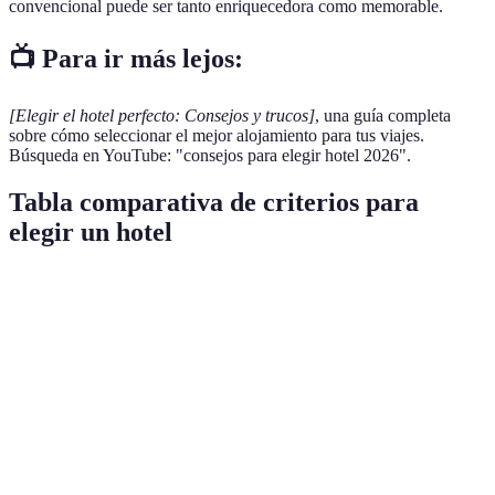
convencional puede ser tanto enriquecedora como memorable.
📺 Para ir más lejos:
[Elegir el hotel perfecto: Consejos y trucos]
, una guía completa
sobre cómo seleccionar el mejor alojamiento para tus viajes.
Búsqueda en YouTube: "consejos para elegir hotel 2026".
Tabla comparativa de criterios para
elegir un hotel
Criterio
Opción A: Hotel A
Opción B: Hotel B
Opció
Proximidad
a
Muy alta
Media
Baja
atracciones
Acceso a
transporte
Fácil
Moderado
Difícil