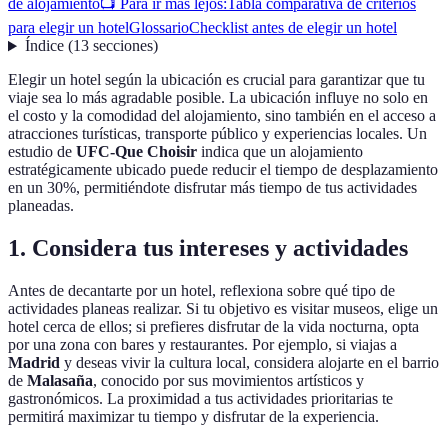
de alojamiento
📺 Para ir más lejos:
Tabla comparativa de criterios
para elegir un hotel
Glossario
Checklist antes de elegir un hotel
Índice
(
13
secciones
)
Elegir un hotel según la ubicación es crucial para garantizar que tu
viaje sea lo más agradable posible. La ubicación influye no solo en
el costo y la comodidad del alojamiento, sino también en el acceso a
atracciones turísticas, transporte público y experiencias locales. Un
estudio de
UFC-Que Choisir
indica que un alojamiento
estratégicamente ubicado puede reducir el tiempo de desplazamiento
en un 30%, permitiéndote disfrutar más tiempo de tus actividades
planeadas.
1. Considera tus intereses y actividades
Antes de decantarte por un hotel, reflexiona sobre qué tipo de
actividades planeas realizar. Si tu objetivo es visitar museos, elige un
hotel cerca de ellos; si prefieres disfrutar de la vida nocturna, opta
por una zona con bares y restaurantes. Por ejemplo, si viajas a
Madrid
y deseas vivir la cultura local, considera alojarte en el barrio
de
Malasaña
, conocido por sus movimientos artísticos y
gastronómicos. La proximidad a tus actividades prioritarias te
permitirá maximizar tu tiempo y disfrutar de la experiencia.