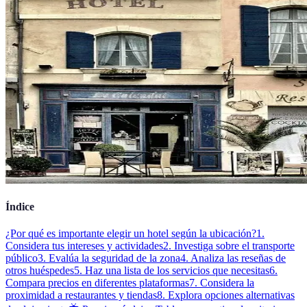
Índice
¿Por qué es importante elegir un hotel según la ubicación?
1.
Considera tus intereses y actividades
2. Investiga sobre el transporte
público
3. Evalúa la seguridad de la zona
4. Analiza las reseñas de
otros huéspedes
5. Haz una lista de los servicios que necesitas
6.
Compara precios en diferentes plataformas
7. Considera la
proximidad a restaurantes y tiendas
8. Explora opciones alternativas