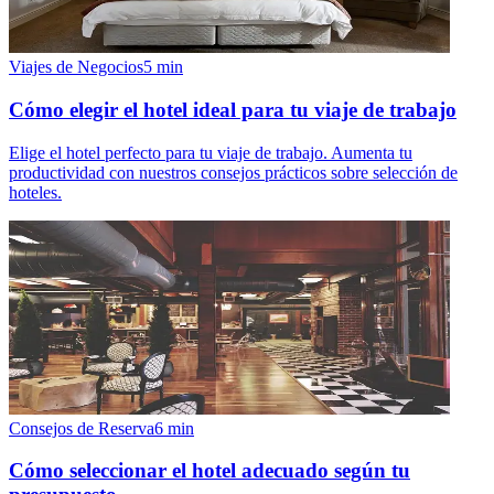
Viajes de Negocios
5
min
Cómo elegir el hotel ideal para tu viaje de trabajo
Elige el hotel perfecto para tu viaje de trabajo. Aumenta tu
productividad con nuestros consejos prácticos sobre selección de
hoteles.
Consejos de Reserva
6
min
Cómo seleccionar el hotel adecuado según tu