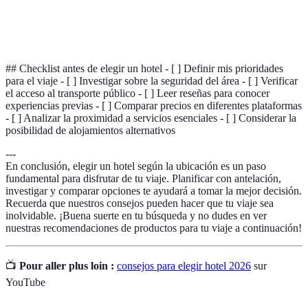
Opiniones escritas por personas que han utilizado
Reseñas de
un producto o servicio, que ayudan a otros a tomar
usuarios
decisiones.
## Checklist antes de elegir un hotel - [ ] Definir mis prioridades
para el viaje - [ ] Investigar sobre la seguridad del área - [ ] Verificar
el acceso al transporte público - [ ] Leer reseñas para conocer
experiencias previas - [ ] Comparar precios en diferentes plataformas
- [ ] Analizar la proximidad a servicios esenciales - [ ] Considerar la
posibilidad de alojamientos alternativos
---
En conclusión, elegir un hotel según la ubicación es un paso
fundamental para disfrutar de tu viaje. Planificar con antelación,
investigar y comparar opciones te ayudará a tomar la mejor decisión.
Recuerda que nuestros consejos pueden hacer que tu viaje sea
inolvidable. ¡Buena suerte en tu búsqueda y no dudes en ver
nuestras recomendaciones de productos para tu viaje a continuación!
📺
Pour aller plus loin :
consejos para elegir hotel 2026
sur
YouTube