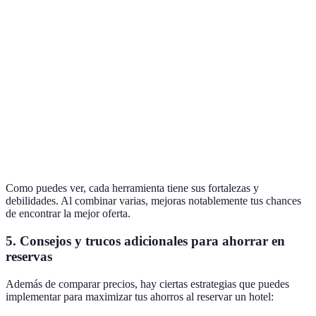
estrellas
Tipo de
Kayak
Sí
Sí
alojamiento
Google
Fechas, precios
Sí
N
Hotel Search
Estrellas,
Booking
Sí
Sí
servicios
Como puedes ver, cada herramienta tiene sus fortalezas y
debilidades. Al combinar varias, mejoras notablemente tus chances
de encontrar la mejor oferta.
5. Consejos y trucos adicionales para ahorrar en
reservas
Además de comparar precios, hay ciertas estrategias que puedes
implementar para maximizar tus ahorros al reservar un hotel: