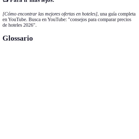
[Cómo encontrar las mejores ofertas en hoteles]
, una guía completa
en YouTube. Busca en YouTube: "consejos para comparar precios
de hoteles 2026".
Glossario
Terme
Définition
Comparador
Outil ou plateforme qui permet de comparer les
de precios
prix de différents services ou produits.
Politique de
Conditions et frais associés aux réservations
tarif
d’hôtels, y compris les annulations.
Avis
Retours d'expérience des clients passés concernant
d'utilisateurs
leur séjour dans un établissement.