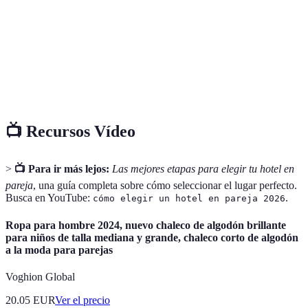
Servicios y características que hacen la estancia
Comodidades
más confortable, como spa, restaurantes, etc.
La localización geográfica del hotel, que puede
Ubicación
influir en la experiencia del viaje.
📺 Recursos Vídeo
>
📺 Para ir más lejos:
Las mejores etapas para elegir tu hotel en
pareja
, una guía completa sobre cómo seleccionar el lugar perfecto.
Busca en YouTube:
.
cómo elegir un hotel en pareja 2026
Ropa para hombre 2024, nuevo chaleco de algodón brillante
para niños de talla mediana y grande, chaleco corto de algodón
a la moda para parejas
Voghion Global
20.05
EUR
Ver el precio