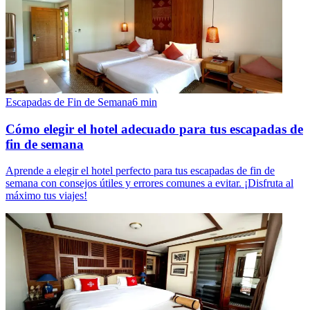
Escapadas de Fin de Semana
6
min
Cómo elegir el hotel adecuado para tus escapadas de
fin de semana
Aprende a elegir el hotel perfecto para tus escapadas de fin de
semana con consejos útiles y errores comunes a evitar. ¡Disfruta al
máximo tus viajes!