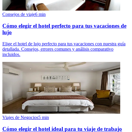
Consejos de viaje
6
min
Cómo elegir el hotel perfecto para tus vacaciones de
lujo
Elige el hotel de lujo perfecto para tus vacaciones con nuestra guía
detallada. Consejos, errores comunes y análisis comparativo
incluidos.
Viajes de Negocios
5
min
Cómo elegir el hotel ideal para tu viaje de trabajo