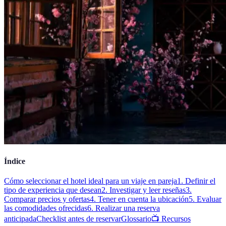
Índice
Cómo seleccionar el hotel ideal para un viaje en pareja
1. Definir el
tipo de experiencia que desean
2. Investigar y leer reseñas
3.
Comparar precios y ofertas
4. Tener en cuenta la ubicación
5. Evaluar
las comodidades ofrecidas
6. Realizar una reserva
anticipada
Checklist antes de reservar
Glossario
📺 Recursos