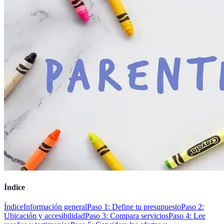
Índice
Índice
Información general
Paso 1: Define tu presupuesto
Paso 2:
Ubicación y accesibilidad
Paso 3: Compara servicios
Paso 4: Lee