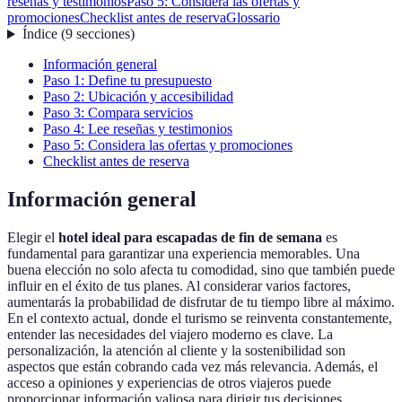
reseñas y testimonios
Paso 5: Considera las ofertas y
promociones
Checklist antes de reserva
Glossario
Índice
(
9
secciones
)
Información general
Paso 1: Define tu presupuesto
Paso 2: Ubicación y accesibilidad
Paso 3: Compara servicios
Paso 4: Lee reseñas y testimonios
Paso 5: Considera las ofertas y promociones
Checklist antes de reserva
Información general
Elegir el
hotel ideal para escapadas de fin de semana
es
fundamental para garantizar una experiencia memorables. Una
buena elección no solo afecta tu comodidad, sino que también puede
influir en el éxito de tus planes. Al considerar varios factores,
aumentarás la probabilidad de disfrutar de tu tiempo libre al máximo.
En el contexto actual, donde el turismo se reinventa constantemente,
entender las necesidades del viajero moderno es clave. La
personalización, la atención al cliente y la sostenibilidad son
aspectos que están cobrando cada vez más relevancia. Además, el
acceso a opiniones y experiencias de otros viajeros puede
proporcionar información valiosa para dirigir tus decisiones.