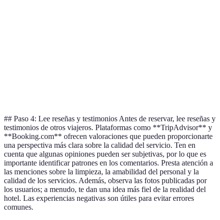
Desayuno
Opción A
Sí
Sí
No
incluido
mejor
Cuidado
Opción B
No
Sí
Sí
infantil
a consider
Proximidad
Opción B
transporte
Media
Alta
Baja
recomend
público
## Paso 4: Lee reseñas y testimonios Antes de reservar, lee reseñas y
testimonios de otros viajeros. Plataformas como **TripAdvisor** y
**Booking.com** ofrecen valoraciones que pueden proporcionarte
una perspectiva más clara sobre la calidad del servicio. Ten en
cuenta que algunas opiniones pueden ser subjetivas, por lo que es
importante identificar patrones en los comentarios. Presta atención a
las menciones sobre la limpieza, la amabilidad del personal y la
calidad de los servicios. Además, observa las fotos publicadas por
los usuarios; a menudo, te dan una idea más fiel de la realidad del
hotel. Las experiencias negativas son útiles para evitar errores
comunes.