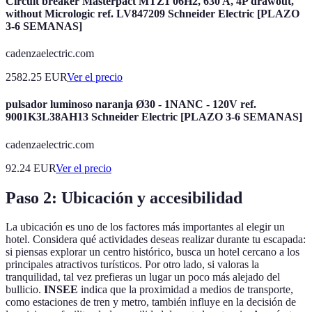
Circuit breaker Masterpact MTZ1 06H2, 630 A, 4P drawout,
without Micrologic ref. LV847209 Schneider Electric [PLAZO
3-6 SEMANAS]
cadenzaelectric.com
2582.25
EUR
Ver el precio
pulsador luminoso naranja Ø30 - 1NANC - 120V ref.
9001K3L38AH13 Schneider Electric [PLAZO 3-6 SEMANAS]
cadenzaelectric.com
92.24
EUR
Ver el precio
Paso 2: Ubicación y accesibilidad
La ubicación es uno de los factores más importantes al elegir un
hotel. Considera qué actividades deseas realizar durante tu escapada:
si piensas explorar un centro histórico, busca un hotel cercano a los
principales atractivos turísticos. Por otro lado, si valoras la
tranquilidad, tal vez prefieras un lugar un poco más alejado del
bullicio.
INSEE
indica que la proximidad a medios de transporte,
como estaciones de tren y metro, también influye en la decisión de