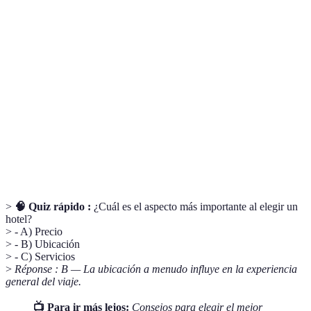
Terme
Définition
Hotel
Un hotel pequeño y elegante que ofrece servicios
boutique
personalizados y un diseño distintivo.
Desayuno
Un desayuno ligero que incluye café, té, pan, y
continental
bollería.
Tarifa
Tarifas que permiten modificaciones o cancelaciones
flexible
sin penalización.
>
🧠 Quiz rápido :
¿Cuál es el aspecto más importante al elegir un
hotel?
> - A) Precio
> - B) Ubicación
> - C) Servicios
>
Réponse : B — La ubicación a menudo influye en la experiencia
general del viaje.
📺 Para ir más lejos:
Consejos para elegir el mejor