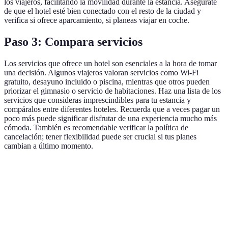
los viajeros, facilitando la movilidad durante la estancia. Asegúrate
de que el hotel esté bien conectado con el resto de la ciudad y
verifica si ofrece aparcamiento, si planeas viajar en coche.
Paso 3: Compara servicios
Los servicios que ofrece un hotel son esenciales a la hora de tomar
una decisión. Algunos viajeros valoran servicios como Wi-Fi
gratuito, desayuno incluido o piscina, mientras que otros pueden
priorizar el gimnasio o servicio de habitaciones. Haz una lista de los
servicios que consideras imprescindibles para tu estancia y
compáralos entre diferentes hoteles. Recuerda que a veces pagar un
poco más puede significar disfrutar de una experiencia mucho más
cómoda. También es recomendable verificar la política de
cancelación; tener flexibilidad puede ser crucial si tus planes
cambian a último momento.
Servicio
Opción A
Opción B
Opción C
Veredicto
Wi-Fi
Opción A
Sí
No
Sí
gratuito
recomend