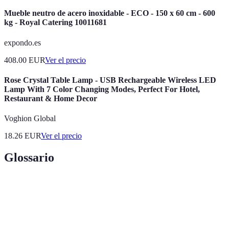
Mueble neutro de acero inoxidable - ECO - 150 x 60 cm - 600
kg - Royal Catering 10011681
expondo.es
408.00
EUR
Ver el precio
Rose Crystal Table Lamp - USB Rechargeable Wireless LED
Lamp With 7 Color Changing Modes, Perfect For Hotel,
Restaurant & Home Decor
Voghion Global
18.26
EUR
Ver el precio
Glossario
Término
Definición
Check-in
Proceso de registro en la llegada al hotel.