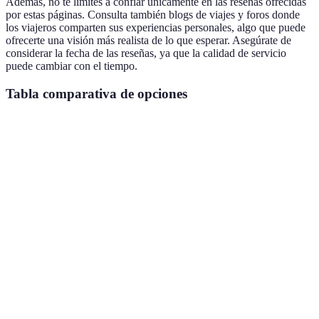
Además, no te limites a confiar únicamente en las reseñas ofrecidas
por estas páginas. Consulta también blogs de viajes y foros donde
los viajeros comparten sus experiencias personales, algo que puede
ofrecerte una visión más realista de lo que esperar. Asegúrate de
considerar la fecha de las reseñas, ya que la calidad de servicio
puede cambiar con el tiempo.
Tabla comparativa de opciones
Criterio
Hotel A
Hotel B
Hotel C
Veredi
100
130
80
Precio
Hotel 
EUR/noche
EUR/noche
EUR/noche
Centro de
En las
Junto a la
Ubicación
Hotel 
la ciudad
afueras
playa
Wifi
Spa y
Desayuno
Servicios
gratuito,
Hotel 
gimnasio
incluido
Cocina