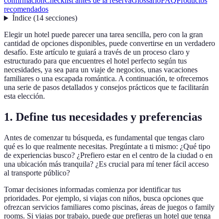
confirmación
Checklist antes de la reserva
Glossario
FAQ
Productos
recomendados
Índice
(
14
secciones
)
Elegir un hotel puede parecer una tarea sencilla, pero con la gran
cantidad de opciones disponibles, puede convertirse en un verdadero
desafío. Este artículo te guiará a través de un proceso claro y
estructurado para que encuentres el hotel perfecto según tus
necesidades, ya sea para un viaje de negocios, unas vacaciones
familiares o una escapada romántica. A continuación, te ofrecemos
una serie de pasos detallados y consejos prácticos que te facilitarán
esta elección.
1. Define tus necesidades y preferencias
Antes de comenzar tu búsqueda, es fundamental que tengas claro
qué es lo que realmente necesitas. Pregúntate a ti mismo: ¿Qué tipo
de experiencias busco? ¿Prefiero estar en el centro de la ciudad o en
una ubicación más tranquila? ¿Es crucial para mí tener fácil acceso
al transporte público?
Tomar decisiones informadas comienza por identificar tus
prioridades. Por ejemplo, si viajas con niños, busca opciones que
ofrezcan servicios familiares como piscinas, áreas de juegos o family
rooms. Si viajas por trabajo, puede que prefieras un hotel que tenga