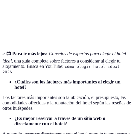
Proceso para anular una reserva, pudiendo estar
Cancelación
sujeto a tarifas.
Tarifa
Precio que se cobra por hospedarse en el hotel
nocturna
durante una noche.
>
📺 Para ir más lejos:
Consejos de expertos para elegir el hotel
ideal
, una guía completa sobre factores a considerar al elegir tu
alojamiento. Busca en YouTube:
cómo elegir hotel ideal
.
2026
¿Cuáles son los factores más importantes al elegir un
hotel?
Los factores más importantes son la ubicación, el presupuesto, las
comodidades ofrecidas y la reputación del hotel según las reseñas de
otros huéspedes.
¿Es mejor reservar a través de un sitio web o
directamente con el hotel?
A menudo, reservar directamente con el hotel permite tener acceso a