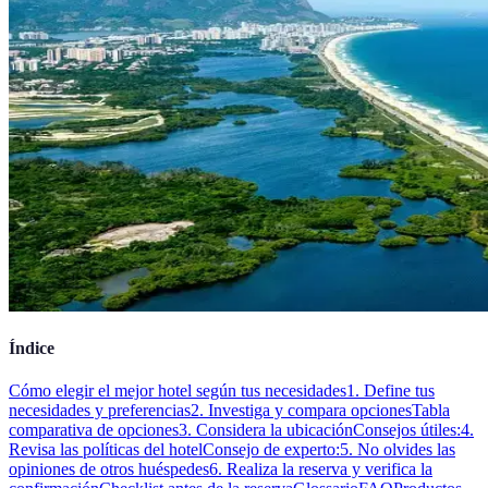
Índice
Cómo elegir el mejor hotel según tus necesidades
1. Define tus
necesidades y preferencias
2. Investiga y compara opciones
Tabla
comparativa de opciones
3. Considera la ubicación
Consejos útiles:
4.
Revisa las políticas del hotel
Consejo de experto:
5. No olvides las
opiniones de otros huéspedes
6. Realiza la reserva y verifica la