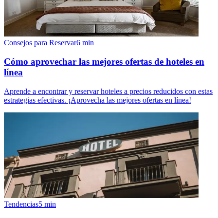
Consejos para Reservar
6
min
Cómo aprovechar las mejores ofertas de hoteles en
línea
Aprende a encontrar y reservar hoteles a precios reducidos con estas
estrategias efectivas. ¡Aprovecha las mejores ofertas en línea!
Tendencias
5
min