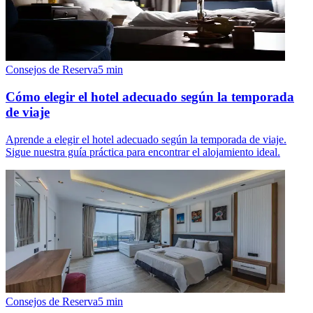
Consejos de Reserva
5
min
Cómo elegir el hotel adecuado según la temporada
de viaje
Aprende a elegir el hotel adecuado según la temporada de viaje.
Sigue nuestra guía práctica para encontrar el alojamiento ideal.
Consejos de Reserva
5
min