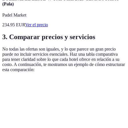
(Pala)
Padel Market
234.95
EUR
Ver el precio
3. Comparar precios y servicios
No todas las ofertas son iguales, y lo que parece un gran precio
puede no incluir servicios esenciales. Haz una tabla comparativa
para tener claridad sobre lo que cada hotel ofrece en relación a su
costo. A continuación, te mostramos un ejemplo de cómo estructurar
esta comparación:
Hotel
Precio por noche
Wi-Fi gratuito
Desayuno inclui
Hotel
100 EUR
Sí
Sí
A
Hotel
120 EUR
No
Sí
B