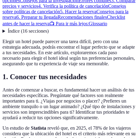
opciones
Consejos para la investigación
Errores comunes
3. Comparar
precios y servicios
4. Verifica la política de cancelación
Consejos
sobre políticas de cancelación
5. Hacer la reserva
Consejos para la
reserva
6. Preparar tu llegada
Recomendaciones finales
Checklist
antes de hacer la reserva
📺 Para ir más lejos:
Glossario
Índice
(
16
secciones
)
Elegir un hotel puede parecer una tarea difícil, pero con una
estrategia adecuada, podrás encontrar el lugar perfecto que se adapte
a tus necesidades. En este artículo, exploraremos cada paso
necesario para elegir el hotel ideal según tus preferencias personales,
asegurando que tu experiencia de viaje sea memorable.
1. Conocer tus necesidades
Antes de comenzar a buscar, es fundamental hacer un análisis de tus
necesidades específicas. Pregúntate qué factores son realmente
importantes para ti. ¿Viajas por negocios o placer? ¿Prefieres un
ambiente tranquilo o un lugar animado? ¿Qué tipo de instalaciones y
servicios son imprescindibles para ti? Identificar tus prioridades te
ayudará a reducir tus opciones significativamente.
Un estudio de
Statista
reveló que, en 2025, el 78% de los viajeros
considera que la ubicación del hotel es el criterio más relevante en su