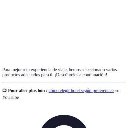
Check-in
Proceso de registro en el hotel al llegar.
Servicio al
Asistencia y atención proporcionada por el hotel a
cliente
sus huéspedes.
Acción de apartar una habitación en el hotel en una
Reserva
fecha específica.
Para mejorar tu experiencia de viaje, hemos seleccionado varios
productos adecuados para ti. ¡Descúbrelos a continuación!
📺
Pour aller plus loin :
cómo elegir hotel según preferencias
sur
YouTube