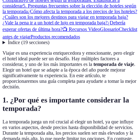
Comparativo de hoteles según la temporada
4. Estadísticas a
considerar
5. Preguntas frecuentes sobre la elección de hoteles según
la temporada
¿Cómo afecta la temporada a los precios de los hoteles?
¿Cuáles son los mejores destinos para viajar en temporada baja?
¿Vale la pena ir a un hotel de lujo en temporada baja?
¿Debería
esperar ofertas de última hora?
📺 Recursos Video
Glossario
Checklist
antes de viajar
Productos recomendados
Índice
(
19
secciones
)
Viajar es una experiencia enriquecedora y emocionante, pero elegir
el hotel ideal puede ser un desafío. Hay múltiples factores a
considerar, y uno de los más importantes es la
temporada de viaje
.
Elegir un hotel que se adapte a la época del año puede mejorar
significativamente tu experiencia. En este artículo, te
proporcionaremos una guía completa para ayudarte a tomar la mejor
decisión.
1. ¿Por qué es importante considerar la
temporada?
La temporada juega un rol crucial al elegir un hotel, ya que influye
en varios aspectos, desde precios hasta disponibilidad de servicios.
Durante la temporada alta, los precios suelen ser más elevados y la
demanda más alta, lo que puede limitar tus opciones. En contraste,