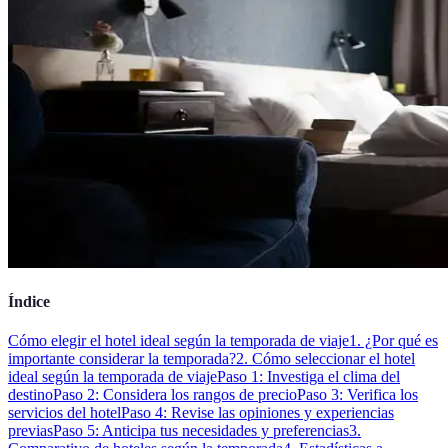
Índice
Cómo elegir el hotel ideal según la temporada de viaje
1. ¿Por qué es
importante considerar la temporada?
2. Cómo seleccionar el hotel
ideal según la temporada de viaje
Paso 1: Investiga el clima del
destino
Paso 2: Considera los rangos de precio
Paso 3: Verifica los
servicios del hotel
Paso 4: Revise las opiniones y experiencias
previas
Paso 5: Anticipa tus necesidades y preferencias
3.