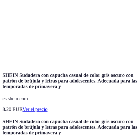
Temporada
Periodo del año cuando la demanda turística y los
alta
precios de hospedaje son elevados.
Temporada
Época del año con menos demanda, donde los
baja
precios son más económicos.
Servicios y beneficios que ofrece un hotel, como
Comodidades
piscina, spa, restaurante, etc.
SHEIN Sudadera con capucha casual de color gris oscuro con
patrón de brújula y letras para adolescentes. Adecuada para las
temporadas de primavera y
es.shein.com
8.20
EUR
Ver el precio
SHEIN Sudadera con capucha casual de color gris oscuro con
patrón de brújula y letras para adolescentes. Adecuada para las
temporadas de primavera y