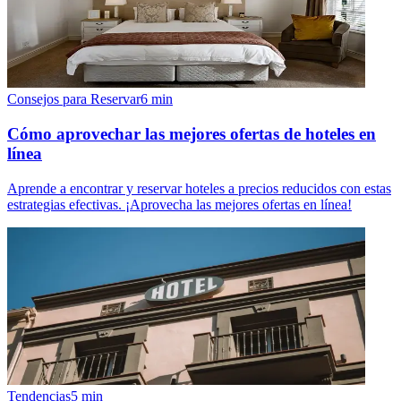
Consejos para Reservar
6
min
Cómo aprovechar las mejores ofertas de hoteles en
línea
Aprende a encontrar y reservar hoteles a precios reducidos con estas
estrategias efectivas. ¡Aprovecha las mejores ofertas en línea!
Tendencias
5
min