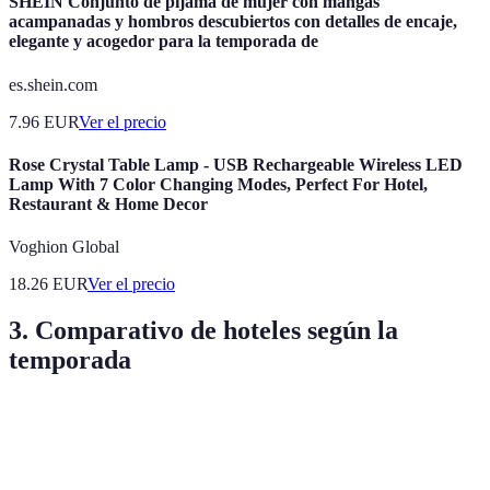
SHEIN Conjunto de pijama de mujer con mangas
acampanadas y hombros descubiertos con detalles de encaje,
elegante y acogedor para la temporada de
es.shein.com
7.96
EUR
Ver el precio
Rose Crystal Table Lamp - USB Rechargeable Wireless LED
Lamp With 7 Color Changing Modes, Perfect For Hotel,
Restaurant & Home Decor
Voghion Global
18.26
EUR
Ver el precio
3. Comparativo de hoteles según la
temporada
Temporada
Hotel de playa
Hotel de montaña
Hotel urb
Elevados