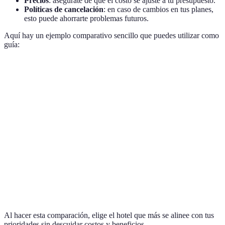
Precios
: asegúrate de que el costo se ajuste a tu presupuesto.
Políticas de cancelación
: en caso de cambios en tus planes,
esto puede ahorrarte problemas futuros.
Aquí hay un ejemplo comparativo sencillo que puedes utilizar como
guía:
Criterio
Hotel A
Hotel B
Hotel C
100
90
Precio
110 EUR/noche
EUR/noche
EUR/noche
Ubicación
Centrica
Tranquila
Semicéntrica
Wi-Fi,
Wi-Fi, desayuno,
Servicios
Solo Wi-Fi
desayuno
piscina
Opiniones
Muy buenas
Buenas
Regulares
Al hacer esta comparación, elige el hotel que más se alinee con tus
prioridades sin descuidar costos y beneficios.