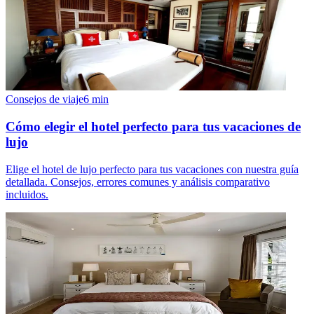
Consejos de viaje
6
min
Cómo elegir el hotel perfecto para tus vacaciones de
lujo
Elige el hotel de lujo perfecto para tus vacaciones con nuestra guía
detallada. Consejos, errores comunes y análisis comparativo
incluidos.