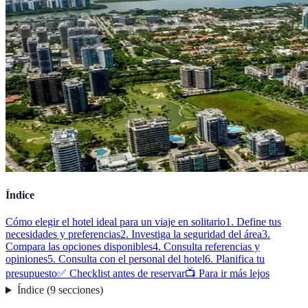
Índice
Cómo elegir el hotel ideal para un viaje en solitario
1. Define tus
necesidades y preferencias
2. Investiga la seguridad del área
3.
Compara las opciones disponibles
4. Consulta referencias y
opiniones
5. Consulta con el personal del hotel
6. Planifica tu
presupuesto
✅ Checklist antes de reservar
📺 Para ir más lejos
Índice
(
9
secciones
)