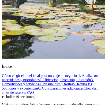
Índice
Cómo elegir el hotel ideal para un viaje de negocios
1. Analiza tus
necesidades y prioridades
2. Ubicación, ubicación, ubicación
3.
Comodidades y servicios
4. Presupuesto y tarifas
5. Revisa las
opiniones y experiencias
6. Consideraciones adicionales
Checklist
antes de reservar
FAQ
Índice
(
9
secciones
)
Viajar por motivos laborales puede ser tanto un desafío como una