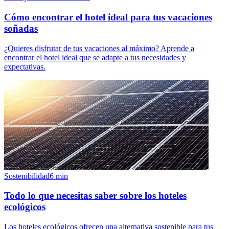
Cómo encontrar el hotel ideal para tus vacaciones
soñadas
¿Quieres disfrutar de tus vacaciones al máximo? Aprende a
encontrar el hotel ideal que se adapte a tus necesidades y
expectativas.
Sostenibilidad
6
min
Todo lo que necesitas saber sobre los hoteles
ecológicos
Los hoteles ecológicos ofrecen una alternativa sostenible para tus