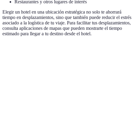
Restaurantes y otros lugares de interés
Elegir un hotel en una ubicación estratégica no solo te ahorrará
tiempo en desplazamientos, sino que también puede reducir el estrés
asociado a la logística de tu viaje. Para facilitar tus desplazamientos,
consulta aplicaciones de mapas que pueden mostrarte el tiempo
estimado para llegar a tu destino desde el hotel.
Aspecto
Hotel A
Hotel B
Hotel C
Veredicto
15
30
Proximidad
5 minutos
Hotel A
minutos
minutos
Acceso al
Excelente
Bueno
Regular
Hotel A
transporte
Muy
Opiniones
Buenas
Regulares
Hotel A
buenas
Precios
Moderado
Alto
Bajo
Hotel C