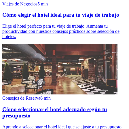
Viajes de Negocios
5
min
Cómo elegir el hotel ideal para tu viaje de trabajo
Elige el hotel perfecto para tu viaje de trabajo. Aumenta tu
productividad con nuestros consejos prácticos sobre selección de
hoteles.
Consejos de Reserva
6
min
Cómo seleccionar el hotel adecuado según tu
presupuesto
Aprende a seleccionar el hotel ideal que se ajuste a tu presupuesto