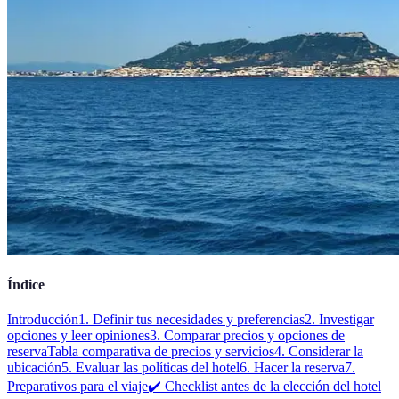
Índice
Introducción
1. Definir tus necesidades y preferencias
2. Investigar
opciones y leer opiniones
3. Comparar precios y opciones de
reserva
Tabla comparativa de precios y servicios
4. Considerar la
ubicación
5. Evaluar las políticas del hotel
6. Hacer la reserva
7.
Preparativos para el viaje
✔️ Checklist antes de la elección del hotel