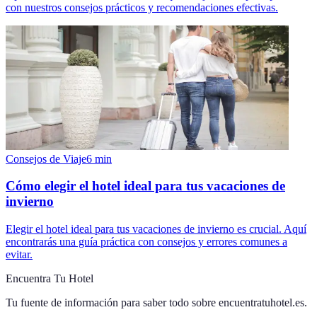
con nuestros consejos prácticos y recomendaciones efectivas.
Consejos de Viaje
6
min
Cómo elegir el hotel ideal para tus vacaciones de
invierno
Elegir el hotel ideal para tus vacaciones de invierno es crucial. Aquí
encontrarás una guía práctica con consejos y errores comunes a
evitar.
Encuentra Tu Hotel
Tu fuente de información para saber todo sobre
encuentratuhotel.es
.