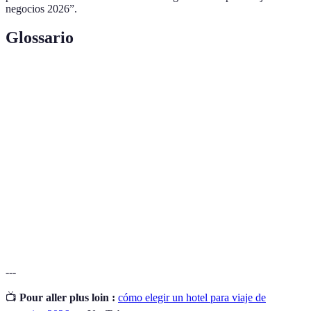
negocios 2026”.
Glossario
Terme
Définition
Establecimiento que proporciona alojamiento y
Hotel
servicios a huéspedes.
Viaje de
Desplazamiento para realizar actividades
negocios
profesionales.
Acción de asegurar un lugar en un hotel mediante
Reserva
pago anticipado.
---
📺
Pour aller plus loin :
cómo elegir un hotel para viaje de