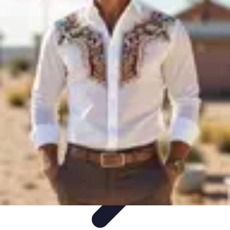
Encuentra Tu Hotel
Consejos de Reserva
Vacaciones en familia
Vacaciones en
Familia
Consejos para Reservar
Consejos de Viaje
Encuentra Tu Hotel