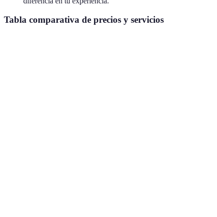
diferencia en tu experiencia.
Tabla comparativa de precios y servicios
Criterio
Hotel A
Hotel B
Hotel C
Verdict
Hotel C
Precio por
120
150 EUR
90 EUR
más
noche
EUR
económico
Centro
Hotel A es
Ubicación
de
Aeropuerto
Suburbios
mejor
ciudad
Hotel B
Servicios
Wi-Fi,
Sala de
Desayuno
más
ofrecidos
gimnasio
reuniones
gratis
completo
Valoración
Hotel A
de
4.5/5
4.0/5
3.5/5
preferido