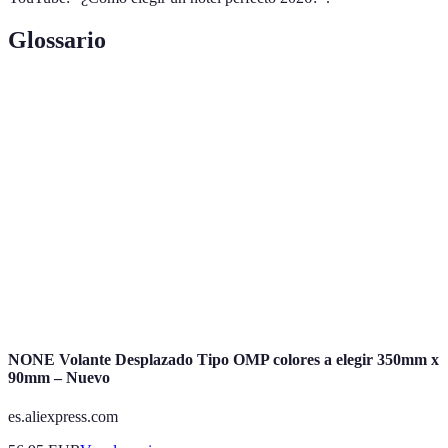
Glossario
Terme
Définition
Calidad du contenu basée sur l’Expérience,
E-E-A-T
l’Expertise, l’Autorité et la Fiabilité.
Política de
Ensemble des règles régissant les modifications ou
cancelación
annulations de réservations.
Opiniones de
Retours d'expérience des clients concernant leur
huéspedes
séjour dans un hôtel.
NONE Volante Desplazado Tipo OMP colores a elegir 350mm x
90mm – Nuevo
es.aliexpress.com