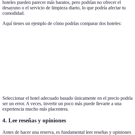
hoteles pueden parecer más baratos, pero podrían no ofrecer el
desayuno o el servicio de limpieza diario, lo que podría afectar tu
comodidad.
Aquí tienes un ejemplo de cómo podrías comparar dos hoteles:
Hotel
Precio por noche
Servicios Incluidos
Comentarios
Hotel
Desayuno y WiFi
Excelente lim
80 EUR
A
gratis
atención
Hotel
70 EUR
WiFi, sin desayuno
Buen servicio
B
Seleccionar el hotel adecuado basado únicamente en el precio podría
ser un error. A veces, invertir un poco más puede llevarte a una
experiencia mucho más placentera.
4. Lee reseñas y opiniones
Antes de hacer una reserva, es fundamental leer reseñas y opiniones