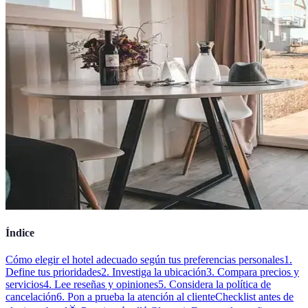
Índice
Cómo elegir el hotel adecuado según tus preferencias personales
1.
Define tus prioridades
2. Investiga la ubicación
3. Compara precios y
servicios
4. Lee reseñas y opiniones
5. Considera la política de
cancelación
6. Pon a prueba la atención al cliente
Checklist antes de