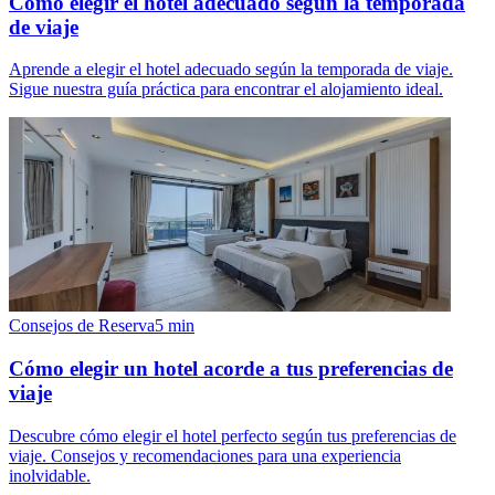
Cómo elegir el hotel adecuado según la temporada
de viaje
Aprende a elegir el hotel adecuado según la temporada de viaje.
Sigue nuestra guía práctica para encontrar el alojamiento ideal.
Consejos de Reserva
5
min
Cómo elegir un hotel acorde a tus preferencias de
viaje
Descubre cómo elegir el hotel perfecto según tus preferencias de
viaje. Consejos y recomendaciones para una experiencia
inolvidable.