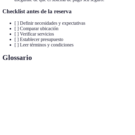
Checklist antes de la reserva
[ ] Definir necesidades y expectativas
[ ] Comparar ubicación
[ ] Verificar servicios
[ ] Establecer presupuesto
[ ] Leer términos y condiciones
Glossario
Terme
Définition
Establecimiento que ofrece alojamiento a sus
Hotel
huéspedes, con o sin servicios adicionales.
Acto de reservar un espacio, en este caso, una
Reserva
habitación en un hotel.
Cantidad de dinero que estás dispuesto a gastar en
Presupuesto