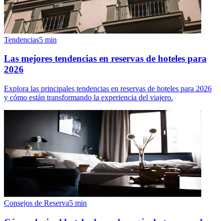
Tendencias
5
min
Las mejores tendencias en reservas de hoteles para
2026
Explora las principales tendencias en reservas de hoteles para 2026
y cómo están transformando la experiencia del viajero.
Consejos de Reserva
5
min