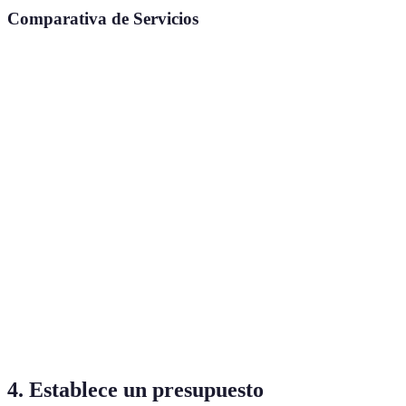
Comparativa de Servicios
Servicios
Hotel A
Hotel B
Hotel C
Conclusión
Wi-Fi
Hotel A y C
Sí
No
Sí
gratuito
son mejores
Desayuno
Hotel A y B
Sí
Sí
No
incluido
son mejores
Hotel A y B
Piscina
Sí
Sí
No
son mejores
Hotel B y
Gimnasio
No
Sí
Sí
C son
mejores
4. Establece un presupuesto