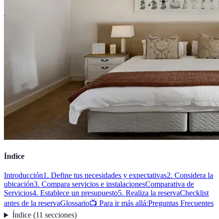
Índice
Introducción
1. Define tus necesidades y expectativas
2. Considera la
ubicación
3. Compara servicios e instalaciones
Comparativa de
Servicios
4. Establece un presupuesto
5. Realiza la reserva
Checklist
antes de la reserva
Glossario
📺 Para ir más allá:
Preguntas Frecuentes
Índice
(
11
secciones
)