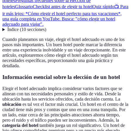
hoteles
Preguntas frecuentes sobre la elección de
hoteles
Glossario
Checklist antes de elegir tu hotel
Quiz rápido
📺 Para
ir más lejos: *Cómo elegir el hotel perfecto para tus vacaciones*,
una guía completa en YouTube. Busca: "cómo elegir un hotel
adecuado para viajar".
Índice
(
10
secciones
)
Cuando planeamos un viaje, elegir el hotel adecuado es uno de los
pasos más importantes. Un buen hotel puede marcar la diferencia
entre una experiencia inolvidable y un viaje decepcionante. En este
artículo, exploraremos cómo elegir el hotel adecuado según tus
necesidades específicas, proporcionando una guía práctica y
detallada.
Información esencial sobre la elección de un hotel
Elegir el hotel adecuado implica considerar varios factores que se
alinean con tus necesidades personales y estilo de vida. Desde la
ubicación hasta los servicios ofrecidos, cada decisión cuenta. La
ubicación
es tal vez el factor más crucial. Un hotel en el centro de la
ciudad tiene más pros y contras que uno en una zona tranquila. Por
un lado, estar cerca de las principales atracciones ahorra tiempo,
pero el ruido y el tráfico pueden ser inconvenientes. Además, la
categoría del hotel
también juega un rol significativo. Un hotel de
lujo ofrece comodidades premium pero a un precio más elevado,