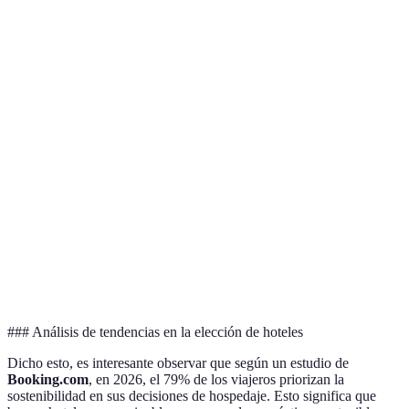
Precios bajos,
Viajeros
Hotel
Servicios
ubicaciones
con
económico
limitados
accesibles
presupuesto
A veces
menos
Estilo único,
Estancias
Boutique
servicios que
personalizado
creativas
grandes
cadenas
Espacios
amplios,
Puede ser
Viajes en
Hotel familiar
actividades
ruidoso
familia
para niños
### Análisis de tendencias en la elección de hoteles
Dicho esto, es interesante observar que según un estudio de
Booking.com
, en 2026, el 79% de los viajeros priorizan la
sostenibilidad en sus decisiones de hospedaje. Esto significa que