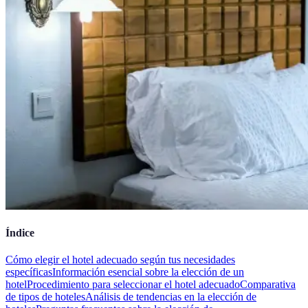
Índice
Cómo elegir el hotel adecuado según tus necesidades
específicas
Información esencial sobre la elección de un
hotel
Procedimiento para seleccionar el hotel adecuado
Comparativa
de tipos de hoteles
Análisis de tendencias en la elección de