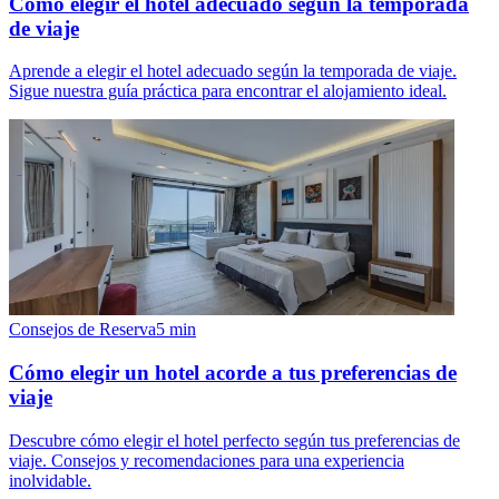
Cómo elegir el hotel adecuado según la temporada
de viaje
Aprende a elegir el hotel adecuado según la temporada de viaje.
Sigue nuestra guía práctica para encontrar el alojamiento ideal.
Consejos de Reserva
5
min
Cómo elegir un hotel acorde a tus preferencias de
viaje
Descubre cómo elegir el hotel perfecto según tus preferencias de
viaje. Consejos y recomendaciones para una experiencia
inolvidable.