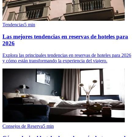
Tendencias
5
min
Las mejores tendencias en reservas de hoteles para
2026
Explora las principales tendencias en reservas de hoteles para 2026
y cómo están transformando la experiencia del viajero.
Consejos de Reserva
5
min