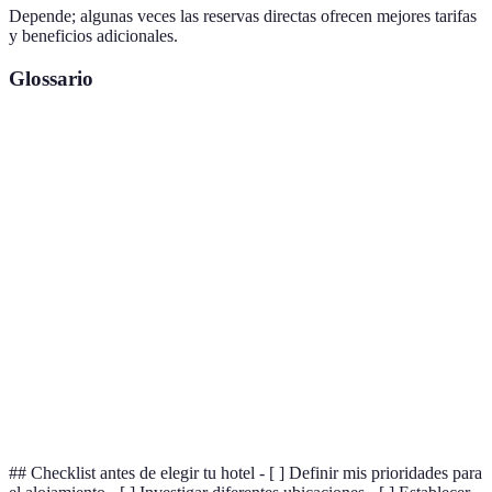
Depende; algunas veces las reservas directas ofrecen mejores tarifas
y beneficios adicionales.
Glossario
Terme
Définition
Hotel
Hotel pequeño y con estilo único, que se enfoca en
boutique
proporcionar una experiencia personalizada.
Criterios
Factores específicos que un viajero considera al elegir
de
su alojamiento, como ubicación, precio, y
búsqueda
comodidades.
Opiniones de antiguos huéspedes sobre la experiencia
Reseñas
en un hotel, que pueden incluir aspectos positivos y
negativos.
## Checklist antes de elegir tu hotel - [ ] Definir mis prioridades para