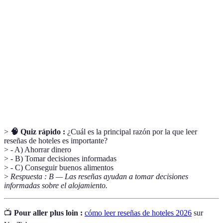
Terme
Définition
Comentarios hechos por huéspedes sobre un
Reseñas
hotel
Plataforma
Sitio web donde se comparten reseñas de hoteles
Verdad o precisión de la información presentada
Authenticidad
en reseñas
>
🧠 Quiz rápido :
¿Cuál es la principal razón por la que leer
reseñas de hoteles es importante?
> - A) Ahorrar dinero
> - B) Tomar decisiones informadas
> - C) Conseguir buenos alimentos
>
Respuesta : B — Las reseñas ayudan a tomar decisiones
informadas sobre el alojamiento.
📺
Pour aller plus loin :
cómo leer reseñas de hoteles 2026
sur