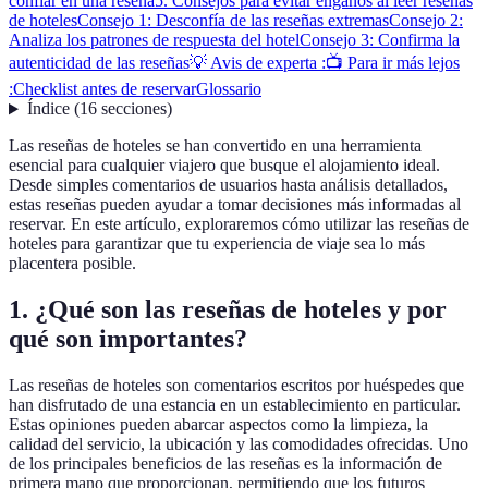
confiar en una reseña
5. Consejos para evitar engaños al leer reseñas
de hoteles
Consejo 1: Desconfía de las reseñas extremas
Consejo 2:
Analiza los patrones de respuesta del hotel
Consejo 3: Confirma la
autenticidad de las reseñas
💡 Avis de experta :
📺 Para ir más lejos
:
Checklist antes de reservar
Glossario
Índice
(
16
secciones
)
Las reseñas de hoteles se han convertido en una herramienta
esencial para cualquier viajero que busque el alojamiento ideal.
Desde simples comentarios de usuarios hasta análisis detallados,
estas reseñas pueden ayudar a tomar decisiones más informadas al
reservar. En este artículo, exploraremos cómo utilizar las reseñas de
hoteles para garantizar que tu experiencia de viaje sea lo más
placentera posible.
1. ¿Qué son las reseñas de hoteles y por
qué son importantes?
Las reseñas de hoteles son comentarios escritos por huéspedes que
han disfrutado de una estancia en un establecimiento en particular.
Estas opiniones pueden abarcar aspectos como la limpieza, la
calidad del servicio, la ubicación y las comodidades ofrecidas. Uno
de los principales beneficios de las reseñas es la información de
primera mano que proporcionan, permitiendo que los futuros