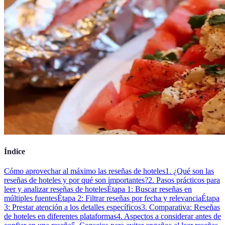
Índice
Cómo aprovechar al máximo las reseñas de hoteles
1. ¿Qué son las
reseñas de hoteles y por qué son importantes?
2. Pasos prácticos para
leer y analizar reseñas de hoteles
Étapa 1: Buscar reseñas en
múltiples fuentes
Étapa 2: Filtrar reseñas por fecha y relevancia
Étapa
3: Prestar atención a los detalles específicos
3. Comparativa: Reseñas
de hoteles en diferentes plataformas
4. Aspectos a considerar antes de