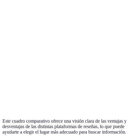
Gran
Puede haber
Muy útil para
TripAdvisor
cantidad de
reseñas
ver tendencias
reseñas
manipuladas
generales
Ofertas
Enfocado en
Excelente para
Booking.com
exclusivas y
alojamientos
comparar
precios
listados
precios
Menor
Accesibilidad
Ideal para
Google
profundidad
y opiniones
obtener una
Reviews
en los
varias
visión general
comentarios
Enfoque en
Puede ser
Complementario
Yelp
restaurantes
limitado en
a las otras
y servicios
alojamientos
Este cuadro comparativo ofrece una visión clara de las ventajas y
desventajas de las distintas plataformas de reseñas, lo que puede
ayudarte a elegir el lugar más adecuado para buscar información.