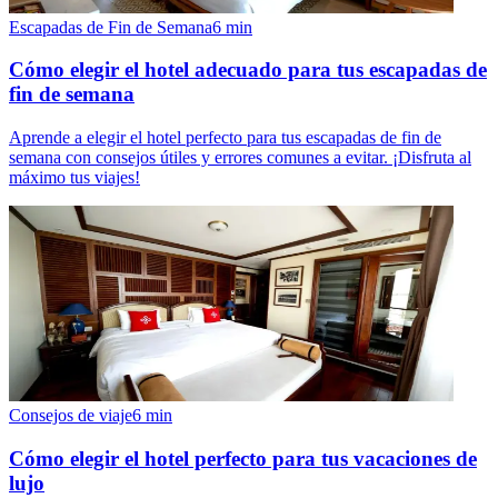
Escapadas de Fin de Semana
6
min
Cómo elegir el hotel adecuado para tus escapadas de
fin de semana
Aprende a elegir el hotel perfecto para tus escapadas de fin de
semana con consejos útiles y errores comunes a evitar. ¡Disfruta al
máximo tus viajes!
Consejos de viaje
6
min
Cómo elegir el hotel perfecto para tus vacaciones de
lujo