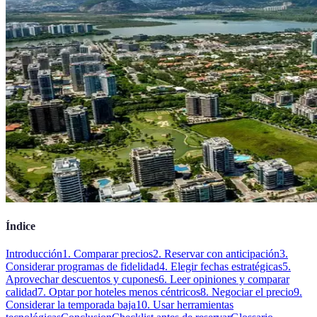
Índice
Introducción
1. Comparar precios
2. Reservar con anticipación
3.
Considerar programas de fidelidad
4. Elegir fechas estratégicas
5.
Aprovechar descuentos y cupones
6. Leer opiniones y comparar
calidad
7. Optar por hoteles menos céntricos
8. Negociar el precio
9.
Considerar la temporada baja
10. Usar herramientas