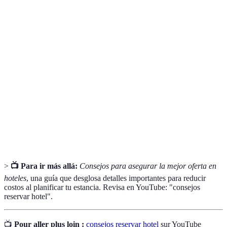
Terme
Définition
Costo por la habitación, que puede variar según
Tarifa
época y demanda.
Plataforma que permite comparar diferentes
Comparador
ofertas de hoteles en un solo lugar.
Programa de
Iniciativa de cadenas hoteleras que premia la
fidelidad
lealtad de los clientes.
>
📺 Para ir más allá:
Consejos para asegurar la mejor oferta en
hoteles
, una guía que desglosa detalles importantes para reducir
costos al planificar tu estancia. Revisa en YouTube: "consejos
reservar hotel".
📺
Pour aller plus loin :
consejos reservar hotel
sur YouTube