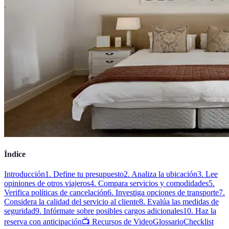
Índice
Introducción
1. Define tu presupuesto
2. Analiza la ubicación
3. Lee
opiniones de otros viajeros
4. Compara servicios y comodidades
5.
Verifica políticas de cancelación
6. Investiga opciones de transporte
7.
Considera la calidad del servicio al cliente
8. Evalúa las medidas de
seguridad
9. Infórmate sobre posibles cargos adicionales
10. Haz la
reserva con anticipación
📺 Recursos de Video
Glossario
Checklist