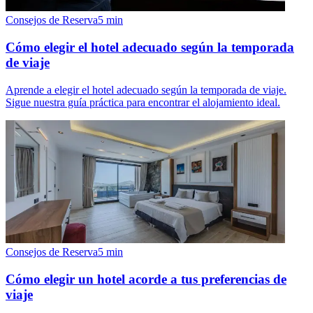
Consejos de Reserva
5
min
Cómo elegir el hotel adecuado según la temporada
de viaje
Aprende a elegir el hotel adecuado según la temporada de viaje.
Sigue nuestra guía práctica para encontrar el alojamiento ideal.
Consejos de Reserva
5
min
Cómo elegir un hotel acorde a tus preferencias de
viaje