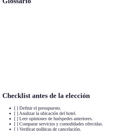
Glossario
Terme
Définition
Acción de reservar un hotel u otra forma de
Reserva
alojamiento.
Servicios adicionales que un hotel ofrece a sus
Amenidades
huéspedes.
Política de
Normativa de un hotel sobre cómo se gestionan
cancelación
las cancelaciones de reserva.
Checklist antes de la elección
[ ] Definir el presupuesto.
[ ] Analizar la ubicación del hotel.
[ ] Leer opiniones de huéspedes anteriores.
[ ] Comparar servicios y comodidades ofrecidas.
[ ] Verificar políticas de cancelación.